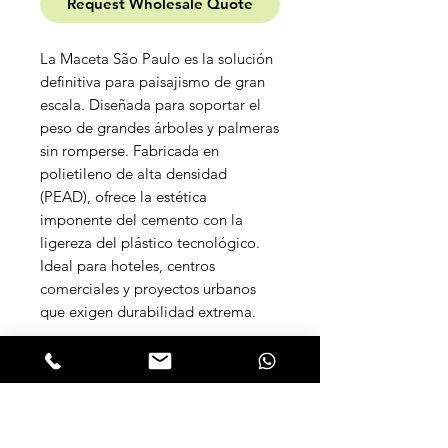
Request Wholesale Quote
La Maceta São Paulo es la solución
definitiva para paisajismo de gran
escala. Diseñada para soportar el
peso de grandes árboles y palmeras
sin romperse. Fabricada en
polietileno de alta densidad
(PEAD), ofrece la estética
imponente del cemento con la
ligereza del plástico tecnológico.
Ideal para hoteles, centros
comerciales y proyectos urbanos
que exigen durabilidad extrema.
Ventajas:
🌿 Resistente a los rayos
UV (5 años de garantía) 🏡 Apto
para uso en interiores y exteriores
(All-weather) 🍄 Resistente al moho