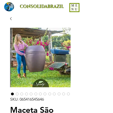
CONSOLIDABRAZIL
ME
NU
SKU: 065416545646
Maceta São