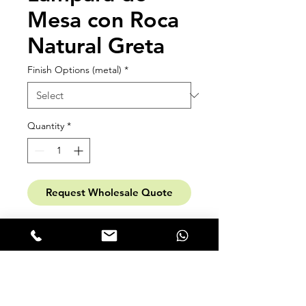
Mesa con Roca
Natural Greta
Finish Options (metal)
*
Quantity
*
Request Wholesale Quote
Lámpara de Mesa con Piedra
Natural Greta. Hecha en Brasil para
interiores, de escultórico diseño se
mueve entre arte en luz y
modernidad. Aver Design.