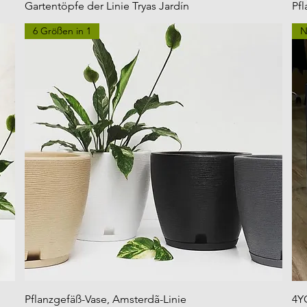
Gartentöpfe der Linie Tryas Jardín
Pfl
6 Größen in 1
N
Pflanzgefäß-Vase, Amsterdã-Linie
4Y