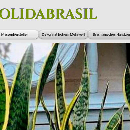
OLIDABRASIL
Massenhersteller
Dekor mit hohem Mehrwert
Brasilianisches Handwe