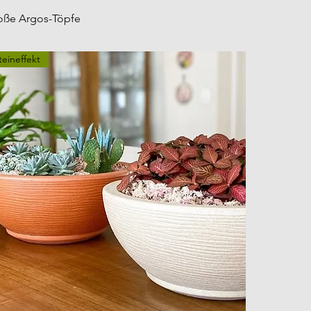
oße Argos-Töpfe
teineffekt