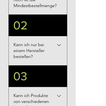
Mindestbestellmenge?
Wenn Sie als
02
Großhändler, Distributor
oder E-Commerce
importieren, wenden Sie
sich an
Kann ich nur bei
sales@consolidabrazil.co
einem Hersteller
m
bestellen?
Wenn Sie sich für einen
03
bestimmten Hersteller
(Fabrik) entscheiden,
erfolgt die
Zahlungsüberweisung
Kann ich Produkte
(per Bank Swift) direkt an
von verschiedenen
den Hersteller. Wir