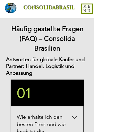
CONSOLIDABRASIL
ME
NU
Häufig gestellte Fragen
(FAQ) – Consolida
Brasilien
Antworten für globale Käufer und
Partner: Handel, Logistik und
Anpassung
01
Wie erhalte ich den
besten Preis und wie
hoch ist die